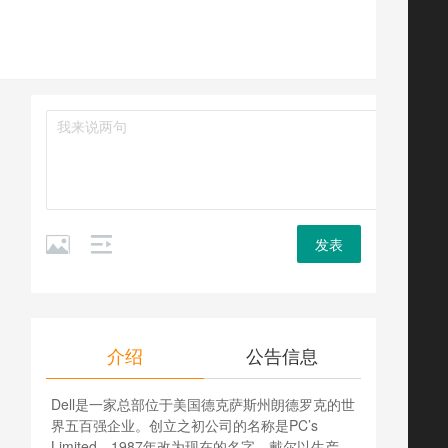
发表
介绍
公告信息
Dell是一家总部位于美国德克萨斯州朗德罗克的世
界五百强企业。创立之初公司的名称是PC’s
Limited，1987年改为现在的名字。戴尔以生产、