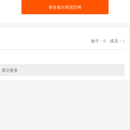
更多戴尔美国官网
贴子：
0
成员：
1
显示更多